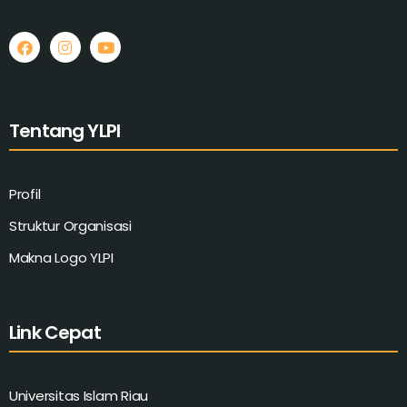
i
g
a
Tentang YLPI
t
i
Profil
o
Struktur Organisasi
n
Makna Logo YLPI
Link Cepat
Universitas Islam Riau