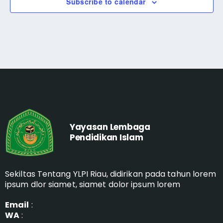
h
E
Subscribe to calendar
i
a
v
g
n
a
e
d
t
n
i
V
t
o
i
s
n
e
Yayasan Lembaga
w
Pendidikan Islam
s
Sekiltas Tentang YLPI Riau, didirikan pada tahun lorem
N
ipsum dlor siamet, siamet dolor ipsum lorem
a
Email
:
v
WA
: