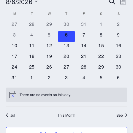
8/6/2026
E
E
S
M
e
S
o
v
v
a
C
M
T
W
T
F
S
S
e
n
r
e
l
t
27
28
29
30
31
1
e
2
c
a
e
h
h
n
c
3
4
5
6
7
8
9
n
l
t
t
d
10
11
12
13
14
15
16
t
e
a
V
17
18
19
20
21
22
23
t
s
n
i
e
24
25
26
27
28
29
30
.
S
e
d
31
1
2
3
4
5
6
e
w
a
s
a
There are no events on this day.
r
N
o
N
t
r
o
i
a
Jul
This Month
Sep
c
c
f
e
v