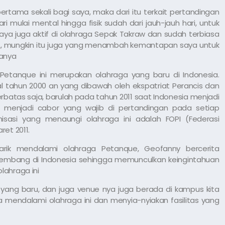
rtama sekali bagi saya, maka dari itu terkait pertandingan
 mulai mental hingga fisik sudah dari jauh-jauh hari, untuk
saya juga aktif di olahraga Sepak Takraw dan sudah terbiasa
DA, mungkin itu juga yang menambah kemantapan saya untuk
tanya
 Petanque ini merupakan olahraga yang baru di Indonesia.
al tahun 2000 an yang dibawah oleh ekspatriat Perancis dan
batas saja, barulah pada tahun 2011 saat Indonesia menjadi
 menjadi cabor yang wajib di pertandingan pada setiap
isasi yang menaungi olahraga ini adalah FOPI (Federasi
ret 2011.
arik mendalami olahraga Petanque, Geofanny bercerita
embang di Indonesia sehingga memunculkan keingintahuan
lahraga ini
 yang baru, dan juga venue nya juga berada di kampus kita
mendalami olahraga ini dan menyia-nyiakan fasilitas yang