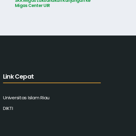
SKK Migas Laksanakan Kunjungan Ke
Migas Center UIR
Link Cepat
Universitas Islam Riau
DIKTI