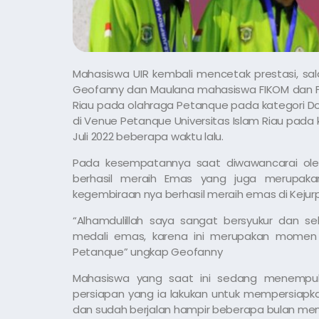
Mahasiswa UIR kembali mencetak prestasi, sa
Geofanny dan Maulana mahasiswa FIKOM dan FAI
Riau pada olahraga Petanque pada kategori Do
di Venue Petanque Universitas Islam Riau pada k
Juli 2022 beberapa waktu lalu.
Pada kesempatannya saat diwawancarai ole
berhasil meraih Emas yang juga merupaka
kegembiraan nya berhasil meraih emas di Kejur
“Alhamdulillah saya sangat bersyukur dan
medali emas, karena ini merupakan momen
Petanque” ungkap Geofanny
Mahasiswa yang saat ini sedang menempuh
persiapan yang ia lakukan untuk mempersiapka
dan sudah berjalan hampir beberapa bulan men