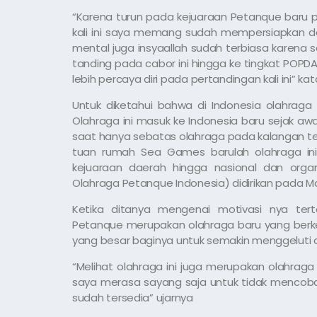
“Karena turun pada kejuaraan Petanque baru pe
kali ini saya memang sudah mempersiapkan dari
mental juga insyaallah sudah terbiasa karena 
tanding pada cabor ini hingga ke tingkat POP
lebih percaya diri pada pertandingan kali ini” ka
Untuk diketahui bahwa di Indonesia olahraga
Olahraga ini masuk ke Indonesia baru sejak aw
saat hanya sebatas olahraga pada kalangan ter
tuan rumah Sea Games barulah olahraga ini
kejuaraan daerah hingga nasional dan organ
Olahraga Petanque Indonesia) didirikan pada Ma
Ketika ditanya mengenai motivasi nya tert
Petanque merupakan olahraga baru yang berk
yang besar baginya untuk semakin menggeluti o
“Melihat olahraga ini juga merupakan olahraga
saya merasa sayang saja untuk tidak mencoba 
sudah tersedia” ujarnya