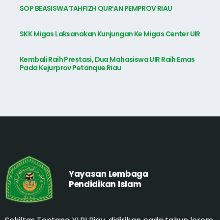
SOP BEASISWA TAHFIZH QUR’AN PEMPROV RIAU
SKK Migas Laksanakan Kunjungan Ke Migas Center UIR
Kembali Raih Prestasi, Dua Mahasiswa UIR Raih Emas
Pada Kejurprov Petanque Riau
Yayasan Lembaga
Pendidikan Islam