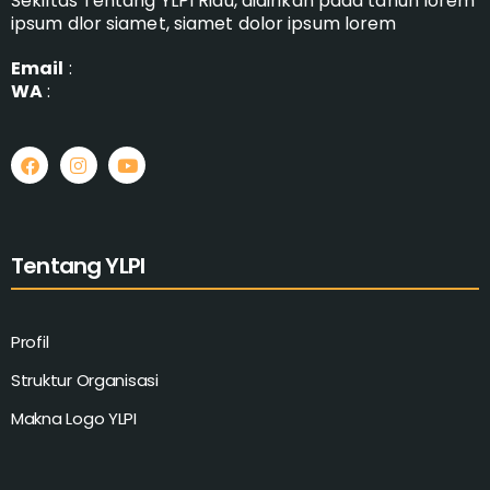
Sekiltas Tentang YLPI Riau, didirikan pada tahun lorem
ipsum dlor siamet, siamet dolor ipsum lorem
Email
:
WA
:
Tentang YLPI
Profil
Struktur Organisasi
Makna Logo YLPI