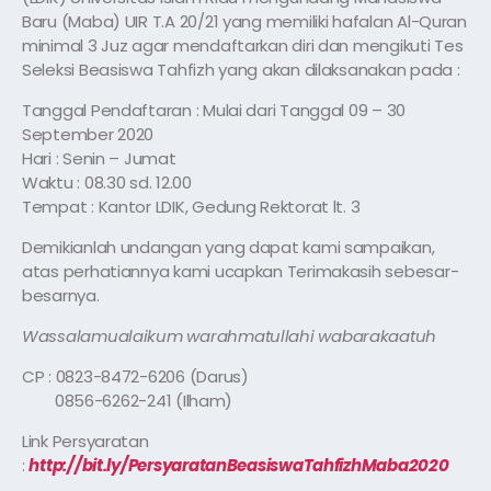
Baru (Maba) UIR T.A 20/21 yang memiliki hafalan Al-Quran
minimal 3 Juz agar mendaftarkan diri dan mengikuti Tes
Seleksi Beasiswa Tahfizh yang akan dilaksanakan pada :
Tanggal Pendaftaran : Mulai dari Tanggal 09 – 30
September 2020
Hari : Senin – Jumat
Waktu : 08.30 sd. 12.00
Tempat : Kantor LDIK, Gedung Rektorat lt. 3
Demikianlah undangan yang dapat kami sampaikan,
atas perhatiannya kami ucapkan Terimakasih sebesar-
besarnya.
Wassalamualaikum warahmatullahi wabarakaatuh
CP : 0823-8472-6206 (Darus)
0856-6262-241 (Ilham)
Link Persyaratan
:
http://bit.ly/PersyaratanBeasiswaTahfizhMaba2020