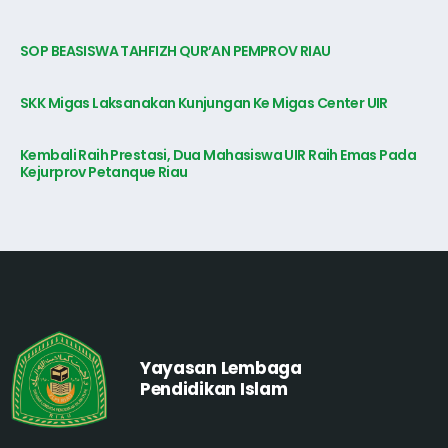
SOP BEASISWA TAHFIZH QUR’AN PEMPROV RIAU
SKK Migas Laksanakan Kunjungan Ke Migas Center UIR
Kembali Raih Prestasi, Dua Mahasiswa UIR Raih Emas Pada
Kejurprov Petanque Riau
Yayasan Lembaga
Pendidikan Islam